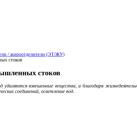
ли / жироотделители (ЭТ/ЖУ)
ных стоков
мышленных стоков
даляются взвешенные вещества, а благодаря жизнедеятельно
еских соединений, осветление вод.