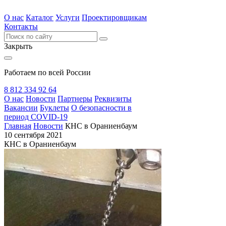
О нас
Каталог
Услуги
Проектировщикам
Контакты
Закрыть
Работаем по всей России
8 812 334 92 64
О нас
Новости
Партнеры
Реквизиты
Вакансии
Буклеты
О безопасности в
период COVID-19
Главная
Новости
КНС в Ораниенбаум
10 сентября 2021
КНС в Ораниенбаум