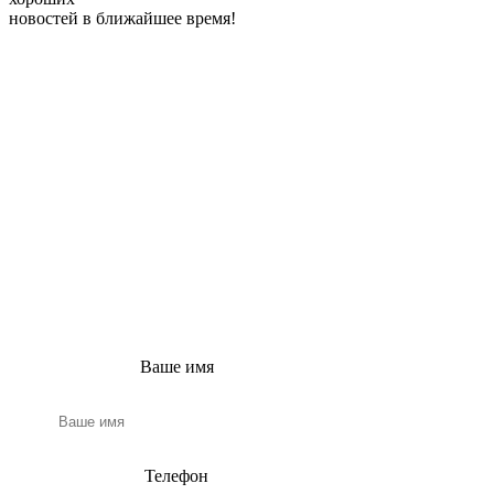
новостей в ближайшее время!
ПОЛУЧИТЕ
БЕСПЛАТНЫЙ
РАСЧЕТ ВАШЕГО
ПРОЕКТА
Заполните эту простую
форму, и наш
консультант свяжется с
вами в ближайшее
время!
Ваше имя
Телефон