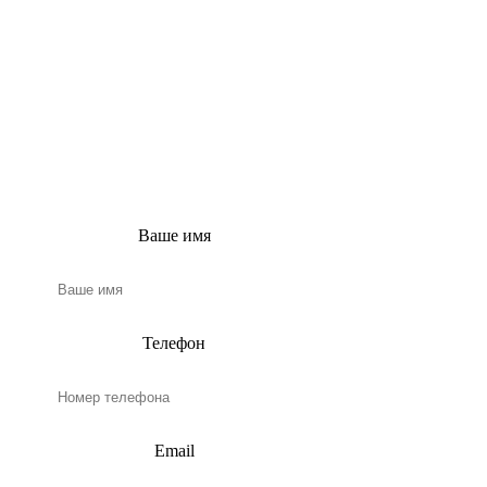
ПРОЕКТА
Заполните эту простую
форму, и наш
консультант свяжется с
вами в ближайшее
время!
Ваше имя
Телефон
Email