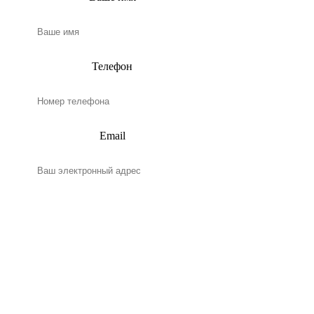
Телефон
Email
Нажимая на кнопку, я даю
согласие на обработку
персональных данных и
соглашаюсь
c
политикой конфиденциальности