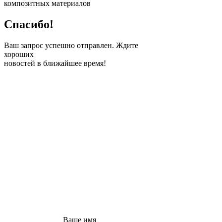
композитных материалов
Спасибо!
Ваш запрос успешно отправлен. Ждите
хороших
новостей в ближайшее время!
ПОЛУЧИТЕ
БЕСПЛАТНЫЙ
РАСЧЕТ ВАШЕГО
ПРОЕКТА
Заполните эту простую
форму, и наш
консультант свяжется с
вами в ближайшее
время!
Ваше имя