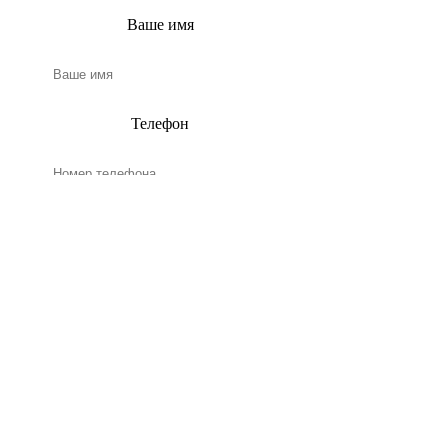
Ваше имя
Телефон
Email
Нажимая на кнопку, я даю
согласие на обработку
персональных данных и
соглашаюсь
c
политикой конфиденциальности