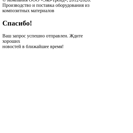
Производство и поставка оборудования из
композитных материалов
Спасибо!
Ваш запрос успешно отправлен. Ждите
хороших
новостей в ближайшее время!
ПОЛУЧИТЕ
БЕСПЛАТНЫЙ
РАСЧЕТ ВАШЕГО
ПРОЕКТА
Заполните эту простую
форму, и наш
консультант свяжется с
вами в ближайшее
время!