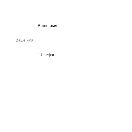
вами в ближайшее
время!
Ваше имя
Телефон
Email
Нажимая на кнопку, я даю
согласие на обработку