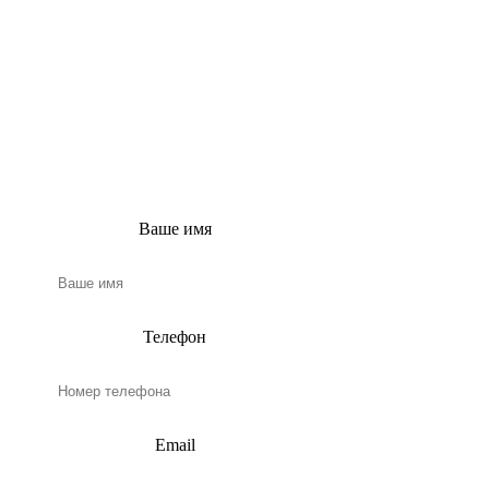
ПРОЕКТА
Заполните эту простую
форму, и наш
консультант свяжется с
вами в ближайшее
время!
Ваше имя
Телефон
Email