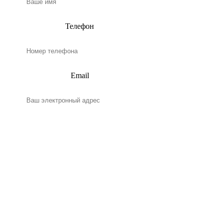
Телефон
Email
Нажимая на кнопку, я даю
согласие на обработку
персональных данных и
соглашаюсь
c
политикой конфиденциальности
ЗАКАЗАТЬ БЕСПЛАТНЫЙ РАСЧЕТ