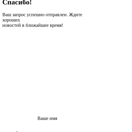
Спасибо!
Ваш запрос успешно отправлен. Ждите
хороших
новостей в ближайшее время!
ПОЛУЧИТЕ
БЕСПЛАТНЫЙ
РАСЧЕТ ВАШЕГО
ПРОЕКТА
Заполните эту простую
форму, и наш
консультант свяжется с
вами в ближайшее
время!
Ваше имя