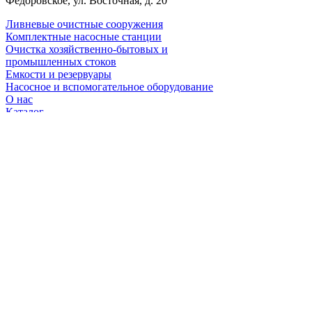
Федоровское, ул. Восточная, д. 20
Ливневые очистные сооружения
Комплектные насосные станции
Очистка хозяйственно-бытовых и
промышленных стоков
Емкости и резервуары
Насосное и вспомогательное оборудование
О нас
Каталог
Услуги
Вакансии
Контакты
© Компания ООО «Эко-Трейд», 2012-2026.
Производство и поставка оборудования из
композитных материалов
Спасибо!
Ваш запрос успешно отправлен. Ждите
хороших
новостей в ближайшее время!