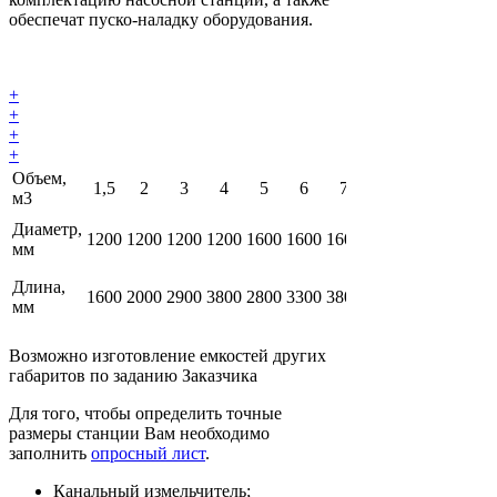
обеспечат пуско-наладку оборудования.
+
+
+
+
Объем,
1,5
2
3
4
5
6
7
8
10
15
м3
Диаметр,
1200
1200
1200
1200
1600
1600
1600
1600
2000
2000
2
мм
Длина,
1600
2000
2900
3800
2800
3300
3800
4300
3500
5100
6
мм
Возможно изготовление емкостей других
габаритов по заданию Заказчика
Для того, чтобы определить точные
размеры станции Вам необходимо
заполнить
опросный лист
.
Канальный измельчитель;