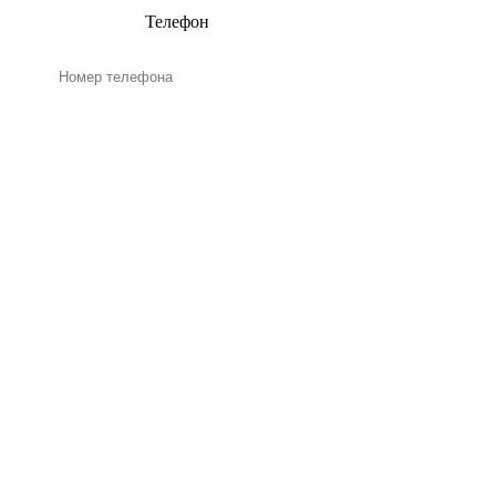
Телефон
Email
Нажимая на кнопку, я даю
согласие на обработку
персональных данных и
соглашаюсь
c
политикой конфиденциальности
ЗАКАЗАТЬ БЕСПЛАТНЫЙ РАСЧЕТ
-->