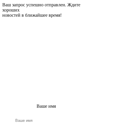
Ваш запрос успешно отправлен. Ждите
хороших
новостей в ближайшее время!
ПОЛУЧИТЕ
БЕСПЛАТНЫЙ
РАСЧЕТ ВАШЕГО
ПРОЕКТА
Заполните эту простую
форму, и наш
консультант свяжется с
вами в ближайшее
время!
Ваше имя